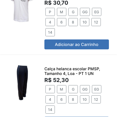
R$ 30,70
P
M
G
GG
EG
4
6
8
10
12
14
Adicionar ao Carrinho
Calça helanca escolar PMSP,
Tamanho 4, Loa - PT 1 UN
R$ 52,30
P
M
G
GG
EG
4
6
8
10
12
14