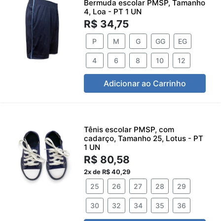
Bermuda escolar PMSP, Tamanho
4, Loa - PT 1 UN
R$ 34,75
P
M
G
GG
EG
4
6
8
10
12
Adicionar ao Carrinho
Tênis escolar PMSP, com
cadarço, Tamanho 25, Lotus - PT
1 UN
R$ 80,58
2x de R$ 40,29
25
26
27
28
29
30
32
34
35
36