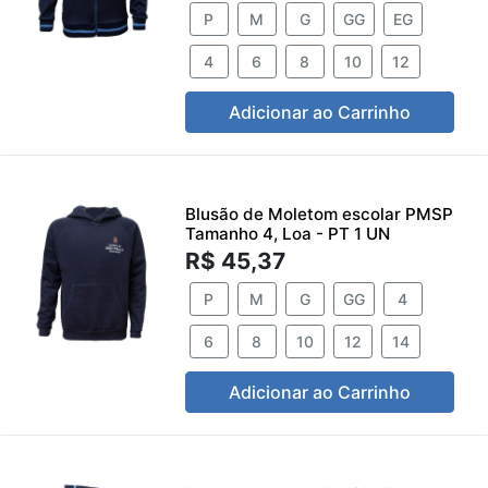
P
M
G
GG
EG
4
6
8
10
12
Adicionar ao Carrinho
Blusão de Moletom escolar PMSP
Tamanho 4, Loa - PT 1 UN
R$ 45,37
P
M
G
GG
4
6
8
10
12
14
Adicionar ao Carrinho